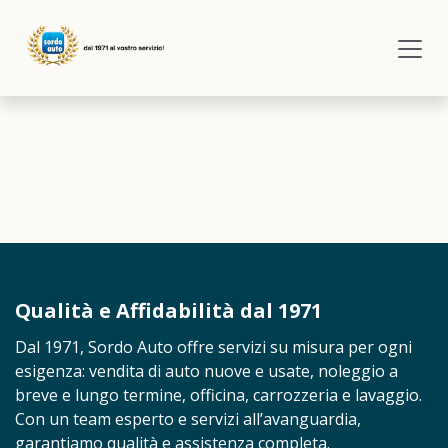
Passa al contenuto
Qualità e Affidabilità dal 1971
Dal 1971, Sordo Auto offre servizi su misura per ogni
esigenza: vendita di auto nuove e usate, noleggio a
breve e lungo termine, officina, carrozzeria e lavaggio.
Con un team esperto e servizi all’avanguardia,
garantiamo qualità e assistenza completa.