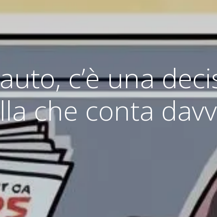
’auto, c’è una deci
lla che conta davv