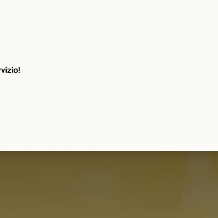
ndita
Noleggio
Servizi
SordoAuto Blo