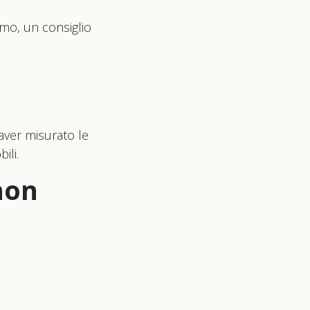
omo, un consiglio
ver misurato le
ili.
non