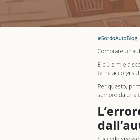
#SordoAutoBlog
Comprare un’aut
È più simile a sc
te ne accorgi sub
Per questo, prim
sempre da una c
L’erro
dall’au
Succede spesso