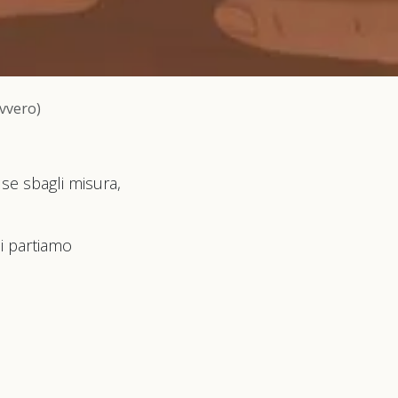
avvero)
: se sbagli misura,
oi partiamo