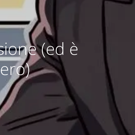
sione (ed è
ero)