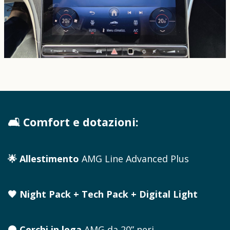
🛋️ Comfort e dotazioni:
🌟 Allestimento
AMG Line Advanced Plus
🖤
Night Pack + Tech Pack + Digital Light
⚫ Cerchi in lega
AMG da 20” neri