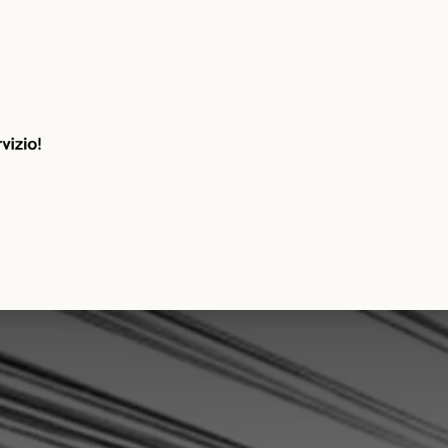
ndita
Noleggio
Servizi
SordoAuto Blo