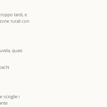
 troppo tardi, e
 zone rurali con
uvida, quasi
pachi
 scioglie i
ante