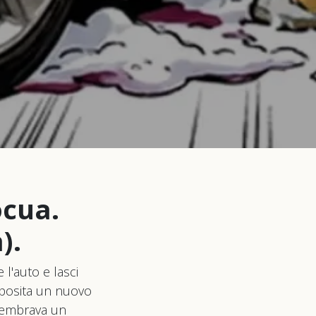
ocua.
).
 l'auto e lasci
deposita un nuovo
 sembrava un