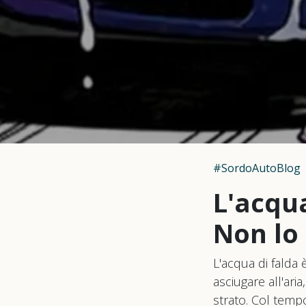
#SordoAutoBlog
L'acqu
Non lo 
L'acqua di falda è
asciugare all'ari
strato. Col tempo