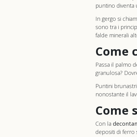
puntino diventa
In gergo si chi
sono tra i princi
falde minerali a
Come ca
Passa il palmo de
granulosa? Dovres
Puntini brunastri
nonostante il lava
Come si
Con la
decontam
depositi di ferro