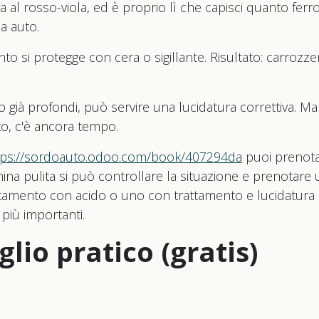
ira al rosso-viola, ed è proprio lì che capisci quanto ferr
a auto.
o si protegge con cera o sigillante. Risultato: carrozzeria
o già profondi, può servire una lucidatura correttiva. Ma
to, c'è ancora tempo.
tps://sordoauto.odoo.com/book/407294da
puoi prenotar
ina pulita si può controllare la situazione e prenotare
ttamento con acido o uno con trattamento e lucidatura
 più importanti.
iglio pratico (gratis)
sare l'acqua di pozzo, almeno asciuga subito con microf
e. E ogni tanto usa acqua demineralizzata per il risciacqu