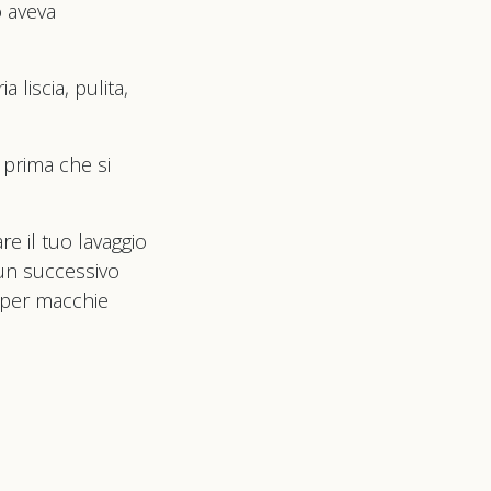
o aveva
 liscia, pulita,
 prima che si
e il tuo lavaggio
 un successivo
 per macchie
ibra, senza
o finale: la trovi