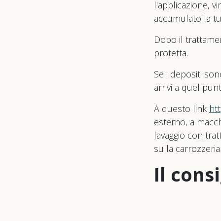
l'applicazione, v
accumulato la tu
Dopo il trattament
protetta.
Se i depositi son
arrivi a quel pun
A questo link
ht
esterno, a macch
lavaggio con tra
sulla carrozzeria
Il cons
Se continui ad u
lasciare evaporar